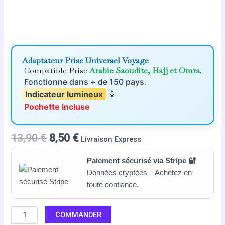
Adaptateur Prise Universel Voyage
Compatible Prise
Arabie Saoudite, Hajj et Omra
.
Fonctionne dans + de 150 pays.
Indicateur lumineux
💡
Pochette incluse
13,90
€
8,50
€
Livraison Express
Paiement sécurisé via Stripe 🔐
Données cryptées – Achetez en
toute confiance.
COMMANDER