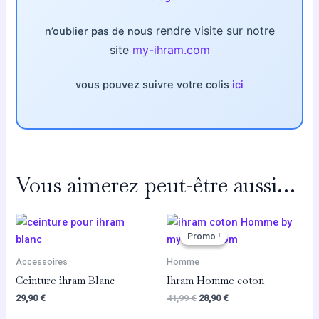
s rendre visite sur notre
n’oublier pas de nou
site
my-ihram.com
vous pouvez suivre votre colis
ici
Vous aimerez peut-être aussi…
Le
Le
prix
prix
Promo !
Promo !
initial
actuel
était :
est :
Accessoires
Homme
41,99 €.
28,90 €.
Ceinture ihram Blanc
Ihram Homme coton
29,90
€
41,99
€
28,90
€