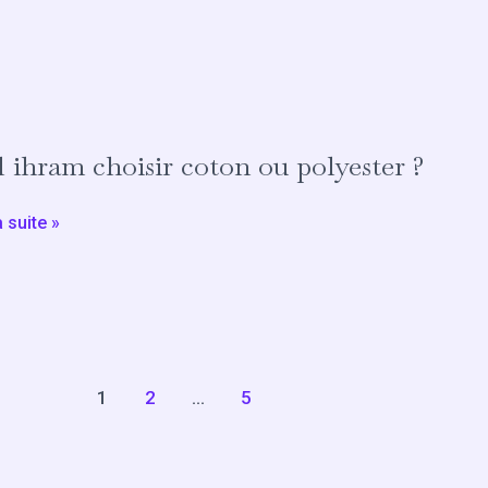
l ihram choisir coton ou polyester ?
ir
a suite »
ster
1
2
…
5