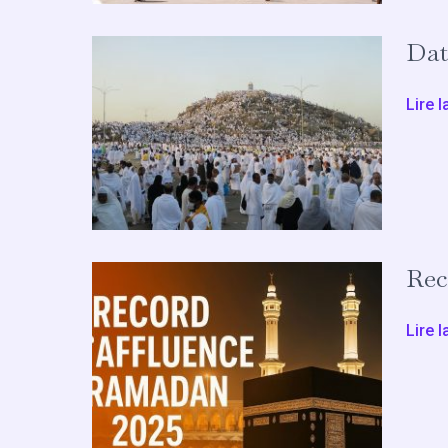
Dat
Dates
Hajj
2025
Lire l
Rec
Reco
afflu
Rama
Lire l
2025