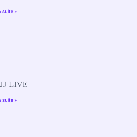
re
a suite »
let
inage
n
JJ LIVE
uel
a suite »