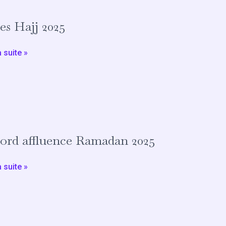
es Hajj 2025
a suite »
ord affluence Ramadan 2025
rd
ence
dan
a suite »