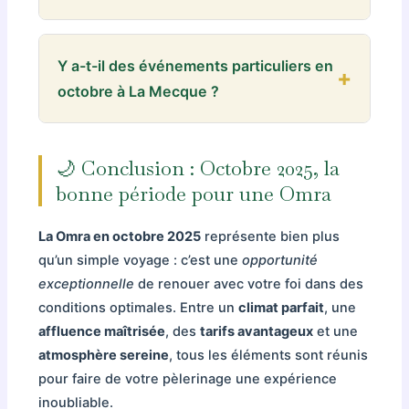
des enfants.
prix, escale à Istanbul),
Qatar Airways
La préparation spirituelle commence
(service 5 étoiles, escale à Doha). Pour
plusieurs semaines avant :
apprenez les
Y a-t-il des événements particuliers en
octobre, réservez 3-4 mois à l’avance pour
invocations
(duas) de la Omra,
étudiez les
octobre à La Mecque ?
les meilleurs tarifs.
étapes des rituels
,
multipliez les prières
surérogatoires
,
demandez pardon
pour vos
Octobre 2025 correspondra
péchés,
réglez vos dettes et conflits
, et
approximativement aux mois de
Rabi’ al-
🌙 Conclusion : Octobre 2025, la
purifiez vos intentions
(niyyah). Considérez
Awwal et Rabi’ al-Thani 1447H
. Bien qu’il n’y
bonne période pour une Omra
octobre comme une opportunité de
ait pas d’événements religieux majeurs, c’est
renaissance spirituelle.
une période de grande bénédiction. Les
La Omra en octobre 2025
représente bien plus
autorités saoudiennes organisent souvent
qu’un simple voyage : c’est une
opportunité
des
programmes culturels
et des
exceptionnelle
de renouer avec votre foi dans des
expositions sur l’histoire islamique
conditions optimales. Entre un
climat parfait
, une
accessibles aux pèlerins.
affluence maîtrisée
, des
tarifs avantageux
et une
atmosphère sereine
, tous les éléments sont réunis
pour faire de votre pèlerinage une expérience
inoubliable.