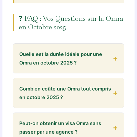
❓ FAQ : Vos Questions sur la Omra
en Octobre 2025
Quelle est la durée idéale pour une
Omra en octobre 2025 ?
La durée recommandée est de
10 à 14 jours
.
Cette période permet d’accomplir
Combien coûte une Omra tout compris
sereinement tous les rituels, de visiter les
en octobre 2025 ?
sites importants de La Mecque et Médine,
tout en gardant du temps pour le repos et la
Les prix varient selon le niveau de confort :
méditation. Les forfaits de 7 jours sont
Économique
(1300-1500€),
Standard
(1600-
Peut-on obtenir un visa Omra sans
possibles mais plus intenses, tandis que 21
1900€),
Premium
(2000-2500€),
VIP
(2800€
passer par une agence ?
jours permettent une immersion spirituelle
+). Ces tarifs incluent généralement vol,