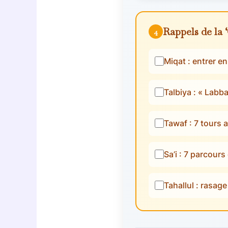
Rappels de la
4
Miqat : entrer en
Talbiya : « Labb
Tawaf : 7 tours a
Sa’i : 7 parcour
Tahallul : rasa