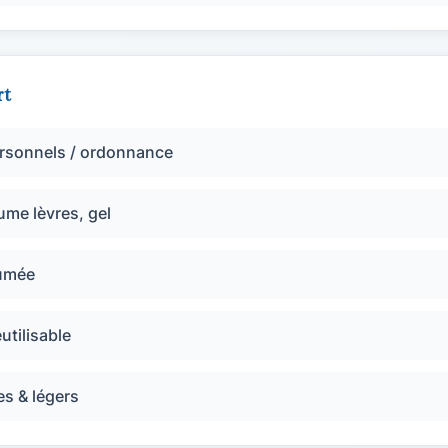
rt
rsonnels / ordonnance
me lèvres, gel
umée
éutilisable
s & légers