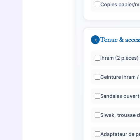
Copies papier/
Tenue & acces
2
Ihram (2 pièces) 
Ceinture ihram 
Sandales ouvert
Siwak, trousse d
Adaptateur de pr