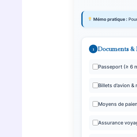
Mémo pratique :
Pour
Documents & l
1
Passeport (≥ 6 m
Billets d’avion &
Moyens de paie
Assurance voyag