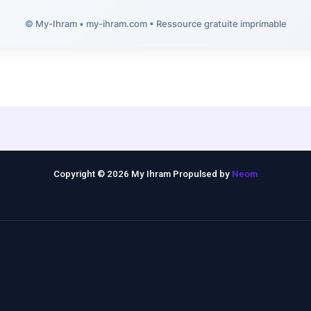
© My-Ihram • my-ihram.com • Ressource gratuite imprimable
Copyright © 2026 My Ihram Propulsed by
Neom