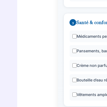
Santé & confo
3
Médicaments pe
Pansements, bau
Crème non parf
Bouteille d’eau r
Vêtements ample